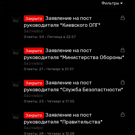
Фильтры
З
Заявление на пост
Закрыто
а
руководителя *Киевского ОПГ*
к
𝚂𝚊𝚕𝚟𝚊𝚍𝚘𝚛
р
Ответы
54
Пятница в 22:57
ы
т
З
Заявление на пост
Закрыто
а
а
руководителя *Министерства Обороны*
к
𝚂𝚊𝚕𝚟𝚊𝚍𝚘𝚛
р
Ответы
27
Четверг в 21:37
ы
т
З
Заявление на пост
Закрыто
а
а
руководителя *Служба Безопастности*
к
𝚂𝚊𝚕𝚟𝚊𝚍𝚘𝚛
р
Ответы
23
Четверг в 17:35
ы
т
З
Заявление на пост
Закрыто
а
а
руководителя *Правительства*
к
𝚂𝚊𝚕𝚟𝚊𝚍𝚘𝚛
р
Ответы
28
Четверг в 12:28