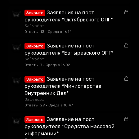
ы
т
З
Заявления на пост
Закрыто
а
а
руководителя *Октябрьского ОПГ*
к
𝚂𝚊𝚕𝚟𝚊𝚍𝚘𝚛
р
Ответы
13
Среда в 16:14
ы
т
З
Заявление на пост
Закрыто
а
а
руководителя *Батыревского ОПГ*
к
𝚂𝚊𝚕𝚟𝚊𝚍𝚘𝚛
р
Ответы
7
Среда в 16:02
ы
т
З
Заявление на пост
Закрыто
а
а
руководителя *Министерства
к
Внутренних Дел*
р
𝚂𝚊𝚕𝚟𝚊𝚍𝚘𝚛
ы
Ответы
29
Среда в 10:47
т
а
З
Заявление на пост
Закрыто
а
руководителя *Средства массовой
к
информации*
р