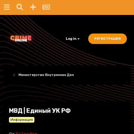
Log in
РЕГИСТРАЦИЯ
Министерство Внутренних Дел
МВД | Единый УК РФ
Информация
От
𝚂𝚊𝚕𝚟𝚊𝚍𝚘𝚛