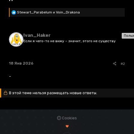
Р
Stewart_Parabelum
и
Voin_Drakona
е
а
к
ц
Ivan_Haker
Польз
и
и
Если я чего-то не вижу – значит, этого не существу
:
18 Янв 2026
#2
-
В этой теме нельзя размещать новые ответы.
Cookies